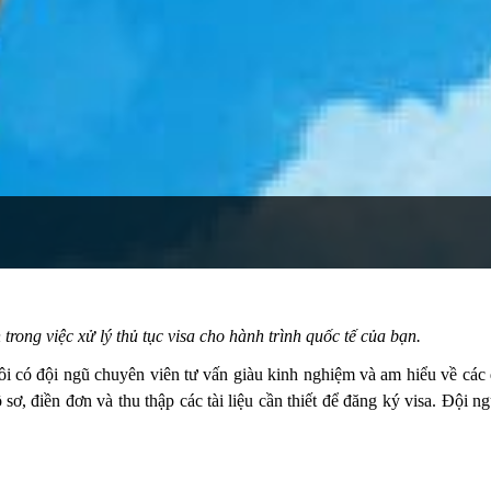
rong việc xử lý thủ tục visa cho hành trình quốc tế của bạn.
i có đội ngũ chuyên viên tư vấn giàu kinh nghiệm và am hiểu về các q
 sơ, điền đơn và thu thập các tài liệu cần thiết để đăng ký visa. Đội 
h xác, đảm bảo bạn có một hành trình quốc tế suôn sẻ.
hù hợp: Chúng tôi sẽ tư vấn cho bạn về loại visa phù hợp với mục đí