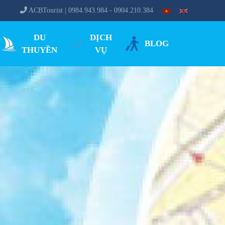
ACBTourist | 0984.943.984 - 0904.210.384
DU
DỊCH
BLOG
THUYỀN
VỤ