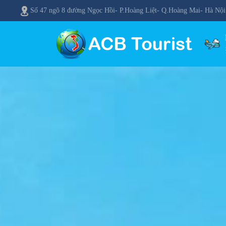
Số 47 ngõ 8 đường Ngọc Hồi- P.Hoàng Liệt- Q.Hoàng Mai- Hà Nội