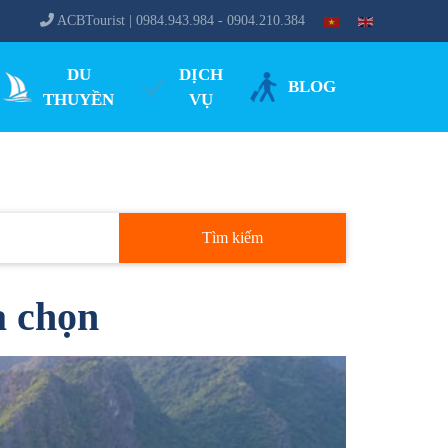
ACBTourist | 0984.943.984 - 0904.210.384
DU
DỊCH
BLOG
THUYỀN
VỤ
Tìm kiếm
a chọn