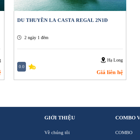
DU THUYỀN LA CASTA REGAL 2N1Đ
2 ngày 1 đêm
g
Hạ Long
0.0
ệ
Giá liên hệ
GIỚI THIỆU
COMBO 
Về chúng tôi
COMBO