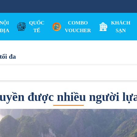
NỘI
QUỐC
COMBO
KHÁCH
ĐỊA
TẾ
VOUCHER
SẠN
tối đa
uyền được nhiều người lự