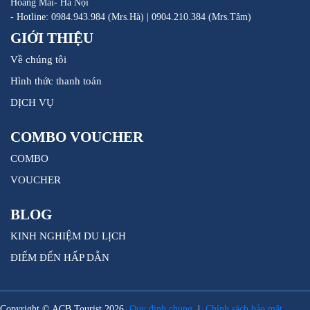
Hoàng Mai- Hà Nội
- Hotline: 0984.943.984 (Mrs.Hà) | 0904.210.384 (Mrs.Tâm)
GIỚI THIỆU
Về chúng tôi
Hình thức thanh toán
DỊCH VỤ
COMBO VOUCHER
COMBO
VOUCHER
BLOG
KINH NGHIỆM DU LỊCH
ĐIỂM ĐẾN HẤP DẪN
Copyright © ACB Tourist 2026.
Quy định chung
|
Chính sách bảo mật