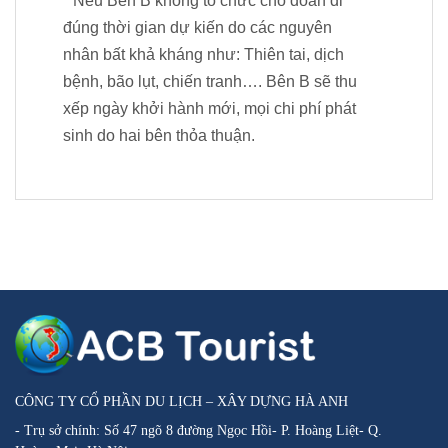
* Nếu Bên B không tổ chức cho đoàn đi
đúng thời gian dự kiến do các nguyên
nhân bất khả kháng như: Thiên tai, dịch
bệnh, bão lụt, chiến tranh…. Bên B sẽ thu
xếp ngày khởi hành mới, mọi chi phí phát
sinh do hai bên thỏa thuận.
CÔNG TY CỔ PHẦN DU LỊCH – XÂY DỰNG HÀ ANH
- Trụ sở chính: Số 47 ngõ 8 đường Ngọc Hồi- P. Hoàng Liệt- Q.