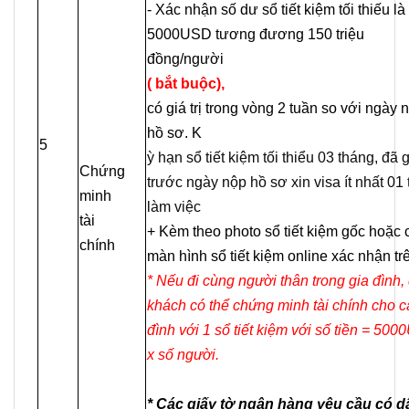
- Xác nhận số dư sổ tiết kiệm tối thiếu là
5000USD tương đương 150 triệu
đồng/người
( bắt buộc),
có giá trị trong vòng 2 tuần so với ngày 
hồ sơ. K
5
ỳ hạn sổ tiết kiệm tối thiểu 03 tháng, đã 
Chứng
trước ngày nộp hồ sơ xin visa ít nhất 01
minh
làm việc
tài
+ Kèm theo photo sổ tiết kiệm gốc hoặc
chính
màn hình sổ tiết kiệm online xác nhận tr
* Nếu đi cùng người thân trong gia đình,
khách có thể chứng minh tài chính cho c
đình với 1 sổ tiết kiệm với số tiền = 50
x số người.
* Các giấy tờ ngân hàng yêu cầu có d