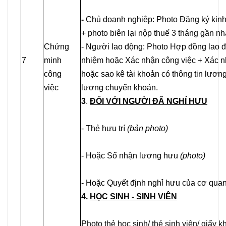
-
Chủ doanh nghiệp: Photo Đăng ký kinh
+ photo biên lại nộp thuế 3 tháng gần nh
Chứng
- Người lao động: Photo Hợp đồng lao 
7
minh
nhiệm hoặc Xác nhận công việc + Xác n
công
hoặc sao kê tài khoản có thông tin lươn
việc
lương chuyển khoản.
3
.
ĐỐI VỚI NGƯỜI ĐÃ NGHỈ HƯU
- Thẻ hưu trí
(bản photo)
- Hoặc Sổ nhận lương hưu
(photo)
- Hoặc Quyết định nghỉ hưu của cơ qua
4.
HỌC SINH - SINH VIÊN
Photo thẻ học sinh/ thẻ sinh viên/ giấy k