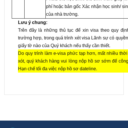
phí hoặc bản gốc Xác nhận học sinh/ sin
của nhà trường.
Lưu ý chung:
Trên đây là những thủ tục để xin visa theo quy đị
trường hợp, trong quá trình xét visa Lãnh sự có quyề
giấy tờ nào của Quý khách nếu thấy cần thiết.
Do quy trình làm e-visa phức tạp hơn, mất nhiều thời
xót, quý khách hàng vui lòng nộp hồ sơ sớm để công t
Hạn chế tối đa việc nộp hồ sơ dateline.