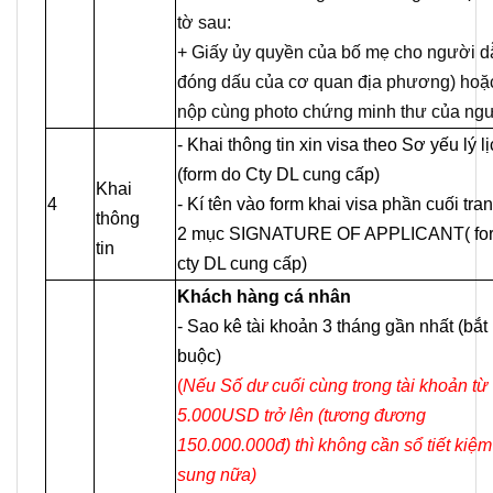
tờ sau:
+ Giấy ủy quyền của bố mẹ cho người d
đóng dấu của cơ quan địa phương) hoặc
nộp cùng photo chứng minh thư của ngư
- Khai thông tin xin visa theo Sơ yếu lý l
(form do Cty DL cung cấp)
Khai
4
- Kí tên vào form khai visa phần cuối tra
thông
2 mục SIGNATURE OF APPLICANT( fo
tin
cty DL cung cấp)
Khách hàng cá nhân
- Sao kê tài khoản 3 tháng gần nhất (bắt
buộc)
(
Nếu
Số dư cuối cùng trong tài khoản từ
5.000USD trở lên (tương đương
150.000.000đ) thì không cần sổ tiết kiệm
sung nữa)