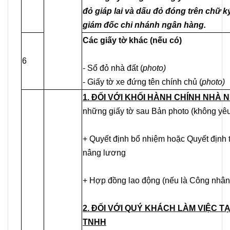
đỏ giáp lai và dấu đỏ đóng trên chữ k
giám đốc chi nhánh ngân hàng.
Các giấy tờ khác (nếu có)
6
- Sổ đỏ nhà đất (
photo)
- Giấy tờ xe đứng tên chính chủ (
photo)
1. ĐỐI VỚI KHỐI HÀNH CHÍNH NHÀ
những giấy tờ sau Bản photo (không yê
+ Quyết định bổ nhiệm hoặc Quyết định 
nâng lương
+ Hợp đồng lao động (nếu là Công nhân
2. ĐỐI VỚI QUÝ KHÁCH LÀM VIỆC T
TNHH