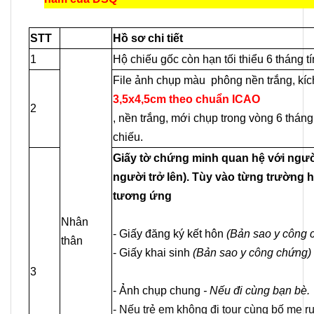
STT
Hồ sơ chi tiết
1
Hộ chiếu gốc còn hạn tối thiểu 6 tháng tí
File ảnh chụp màu phông nền trắng, kíc
3,5x4,5cm theo chuẩn ICAO
2
, nền trắng, mới chụp trong vòng 6 thán
chiếu.
Giấy tờ chứng minh quan hệ với người
người trở lên). Tùy vào từng trường 
tương ứng
Nhân
- Giấy đăng ký kết hôn
(Bản sao y công 
thân
- Giấy khai sinh
(Bản sao y công chứng) 
3
- Ảnh chụp chung
- Nếu đi cùng bạn bè.
- Nếu trẻ em không đi tour cùng bố mẹ r