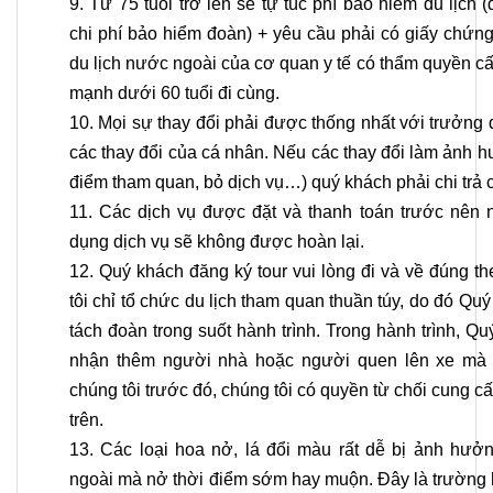
9. Từ 75 tuổi trở lên sẽ tự túc phí bảo hiểm du lịch
chi phí bảo hiểm đoàn) + yêu cầu phải có giấy chứn
du lịch nước ngoài của cơ quan y tế có thẩm quyền c
mạnh dưới 60 tuổi đi cùng.
10. Mọi sự thay đổi phải được thống nhất với trưởng
các thay đổi của cá nhân. Nếu các thay đổi làm ảnh hưở
điểm tham quan, bỏ dịch vụ…) quý khách phải chi trả 
11. Các dịch vụ được đặt và thanh toán trước nên 
dụng dịch vụ sẽ không được hoàn lại.
12. Quý khách đăng ký tour vui lòng đi và về đúng th
tôi chỉ tổ chức du lịch tham quan thuần túy, do đó Qu
tách đoàn trong suốt hành trình. Trong hành trình
nhận thêm người nhà hoặc người quen lên xe mà 
chúng tôi trước đó, chúng tôi có quyền từ chối cung c
trên.
13. Các loại hoa nở, lá đổi màu rất dễ bị ảnh hưởng
ngoài mà nở thời điểm sớm hay muộn. Đây là trường