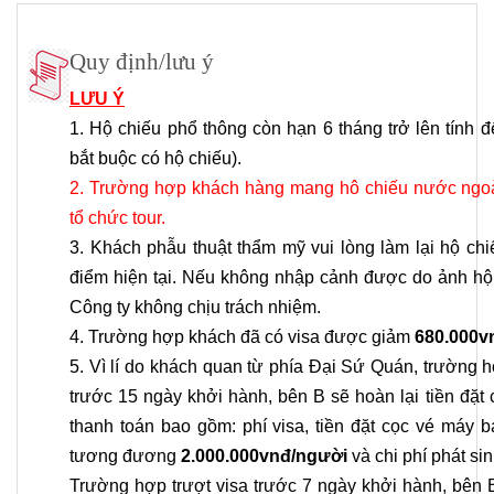
Quy định/lưu ý
LƯU Ý
1. Hộ chiếu phổ thông còn hạn 6 tháng trở lên tính đ
bắt buộc có hộ chiếu).
2. Trường hợp khách hàng mang hô chiếu nước ngoài,
tổ chức tour.
3. Khách phẫu thuật thẩm mỹ vui lòng làm lại hộ chi
điểm hiện tại. Nếu không nhập cảnh được do ảnh hộ 
Công ty không chịu trách nhiệm.
4. Trường hợp khách đã có visa được giảm
680.000v
5. Vì lí do khách quan từ phía Đại Sứ Quán, trường 
trước 15 ngày khởi hành, bên B sẽ hoàn lại tiền đặt c
thanh toán bao gồm: phí visa, tiền đặt cọc vé máy b
tương đương
2.000.000vnđ/người
và chi phí phát sin
Trường hợp trượt visa trước 7 ngày khởi hành, bên B